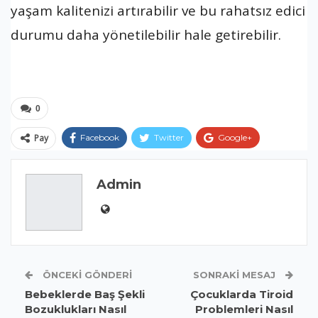
yaşam kalitenizi artırabilir ve bu rahatsız edici
durumu daha yönetilebilir hale getirebilir.
0
Pay
Facebook
Twitter
Google+
ReddIt
WhatsApp
Pinterest
Admin
E-posta
ÖNCEKI GÖNDERI
SONRAKI MESAJ
Bebeklerde Baş Şekli
Çocuklarda Tiroid
Bozuklukları Nasıl
Problemleri Nasıl