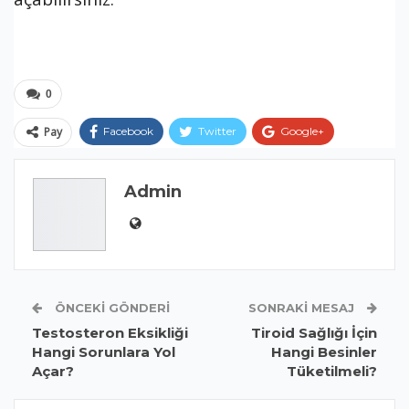
0
Pay
Facebook
Twitter
Google+
ReddIt
WhatsApp
Pinterest
Admin
E-posta
ÖNCEKI GÖNDERI
SONRAKI MESAJ
Testosteron Eksikliği
Tiroid Sağlığı İçin
Hangi Sorunlara Yol
Hangi Besinler
Açar?
Tüketilmeli?