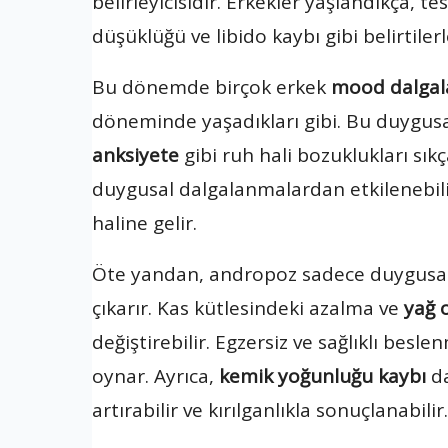
belirleyicisidir. Erkekler yaşlandıkça, t
düşüklüğü ve libido kaybı gibi belirtiler
Bu dönemde birçok erkek
mood dalgal
döneminde yaşadıkları gibi. Bu duygusa
anksiyete
gibi ruh hali bozuklukları sıkç
duygusal dalgalanmalardan etkilenebili
haline gelir.
Öte yandan, andropoz sadece duygusal
çıkarır. Kas kütlesindeki azalma ve
yağ 
değiştirebilir. Egzersiz ve sağlıklı besle
oynar. Ayrıca,
kemik yoğunluğu kaybı
da
artırabilir ve kırılganlıkla sonuçlanabilir.