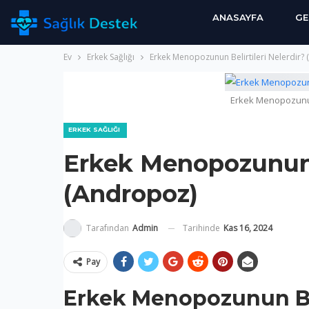
ANASAYFA
GE
Ev
Erkek Sağlığı
Erkek Menopozunun Belirtileri Nelerdir?
Erkek Menopozunun 
ERKEK SAĞLIĞI
Erkek Menopozunun B
(Andropoz)
Tarihinde
Kas 16, 2024
Tarafından
Admin
Pay
Erkek Menopozunun Bel