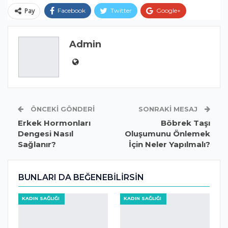
Pay
Facebook
Twitter
Google+
ReddIt
WhatsApp
Pinterest
Admin
E-posta
ÖNCEKI GÖNDERI
SONRAKI MESAJ
Erkek Hormonları
Böbrek Taşı
Dengesi Nasıl
Oluşumunu Önlemek
Sağlanır?
İçin Neler Yapılmalı?
BUNLARI DA BEĞENEBILIRSIN
KADIN SAĞLIĞI
KADIN SAĞLIĞI