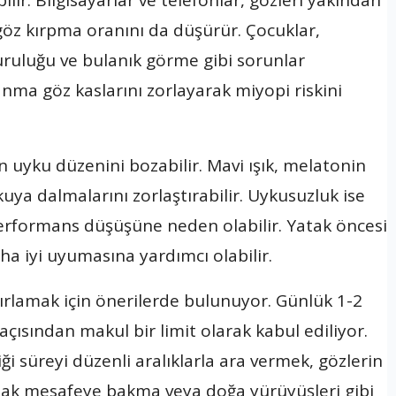
ir. Bilgisayarlar ve telefonlar, gözleri yakından
öz kırpma oranını da düşürür. Çocuklar,
ruluğu ve bulanık görme gibi sorunlar
nma göz kaslarını zorlayarak miyopi riskini
n uyku düzenini bozabilir. Mavi ışık, melatonin
uya dalmalarını zorlaştırabilir. Uykusuzluk ise
erformans düşüşüne neden olabilir. Yatak öncesi
ha iyi uyumasına yardımcı olabilir.
ırlamak için önerilerde bulunuyor. Günlük 1-2
açısından makul bir limit olarak kabul ediliyor.
ği süreyi düzenli aralıklarla ara vermek, gözlerin
 uzak mesafeye bakma veya doğa yürüyüşleri gibi