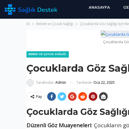
ANASAYFA
GE
Ev
Bebek ve Çocuk Sağlığı
Çocuklarda Göz Sağlığı İçin Ne
Çocuklarda Göz 
BEBEK VE ÇOCUK SAĞLIĞI
Çocuklarda Göz Sağlı
Tarihinde
Oca 22, 2025
Tarafından
Admin
Pay
Çocuklarda Göz Sağlığı
Düzenli Göz Muayeneleri
: Çocukların gö