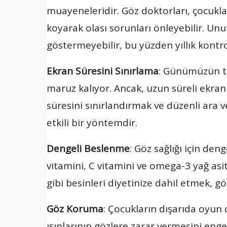
muayeneleridir. Göz doktorları, çocuklar
koyarak olası sorunları önleyebilir. Un
göstermeyebilir, bu yüzden yıllık kontro
Ekran Süresini Sınırlama
: Günümüzün te
maruz kalıyor. Ancak, uzun süreli ekran
süresini sınırlandırmak ve düzenli ara 
etkili bir yöntemdir.
Dengeli Beslenme
: Göz sağlığı için deng
vitamini, C vitamini ve omega-3 yağ asitl
gibi besinleri diyetinize dahil etmek, gö
Göz Koruma
: Çocukların dışarıda oyun
ışınlarının gözlere zarar vermesini eng