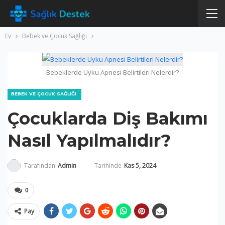
Ev
Bebek ve Çocuk Sağlığı
Bebeklerde Uyku Apnesi Belirtileri Nelerdir?
BEBEK VE ÇOCUK SAĞLIĞI
Çocuklarda Diş Bakımı
Nasıl Yapılmalıdır?
Tarihinde
Kas 5, 2024
Tarafından
Admin
0
Pay