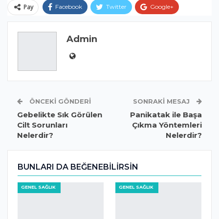
Pay
Facebook
Twitter
Google+
ReddIt
WhatsApp
Pinterest
Admin
E-posta
ÖNCEKI GÖNDERI
SONRAKI MESAJ
Gebelikte Sık Görülen
Panikatak ile Başa
Cilt Sorunları
Çıkma Yöntemleri
Nelerdir?
Nelerdir?
BUNLARI DA BEĞENEBILIRSIN
GENEL SAĞLIK
GENEL SAĞLIK