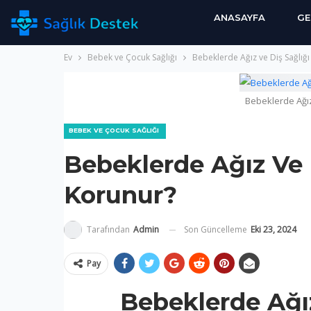
ANASAYFA
GE
Ev
Bebek ve Çocuk Sağlığı
Bebeklerde Ağız ve Diş Sağlığı
Bebeklerde Ağız
BEBEK VE ÇOCUK SAĞLIĞI
Bebeklerde Ağız Ve D
Korunur?
Son Güncelleme
Eki 23, 2024
Tarafından
Admin
Pay
Bebeklerde Ağız