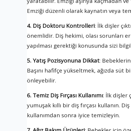
yaratabilir. Emziği aşırıya kaçmadan ve
Emziği düzenli olarak kaynatın veya tem
4. Diş Doktoru Kontrolleri
: İlk dişler ç
önemlidir. Diş hekimi, olası sorunları er
yapılması gerektiği konusunda sizi bilgil
5. Yatış Pozisyonuna Dikkat
: Bebeklerin 
Başını hafifçe yükseltmek, ağızda süt bi
önleyebilir.
6. Temiz Diş Fırçası Kullanımı
: İlk dişle
yumuşak kıllı bir diş fırçası kullanın. Diş
kullanımdan sonra iyice temizleyin.
7. Ağız Bakım Ürünleri
: Bebekler için ö